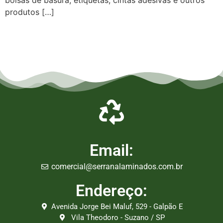
bolsas de basura, etiquetas, cintas adesivas e outros
produtos […]
Empresa de Laminados em Suzano, Empresa de Laminados em Mogi, Empresa de Laminados em
Guarulhos, Empresa de Laminados em Itaqua, Empresa de Laminados São Paulo, Empresa de
Laminados em Osasco, Empresa de Laminados em Mauá, Empresa de Laminados em Santo André,
Empresa de Laminados em São Caetano, Empresa de Laminados em Poá, Empresa de Laminados em
Bertioga, Empresa de Laminados em São Bernardo do Campo
Email:
comercial@serranalaminados.com.br
Endereço:
Avenida Jorge Bei Maluf, 529 - Galpão E
Vila Theodoro - Suzano / SP