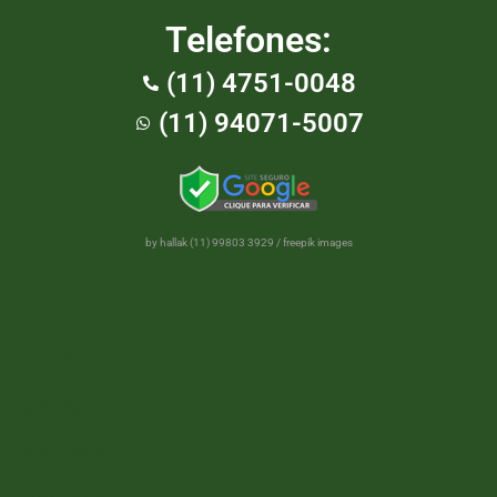
Telefones:
(11) 4751-0048
(11) 94071-5007
by hallak (11) 99803 3929
/
freepik images
Centro
Zona Sul
Zona Norte
Zona Leste