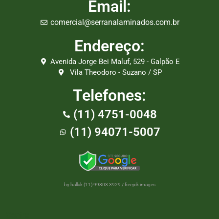
Email:
comercial@serranalaminados.com.br
Endereço:
Avenida Jorge Bei Maluf, 529 - Galpão E
Vila Theodoro - Suzano / SP
Telefones:
(11) 4751-0048
(11) 94071-5007
by hallak (11) 99803 3929
/
freepik images
Centro