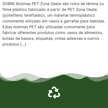
SOBRE Bobinas PET Zona Oeste são rolos de lâmina ou
filme plástico fabricado a partir de PET Zona Oeste
(polietileno tereftalato), um material termoplástico
comumente utilizado em vasos e garrafas para bebidas.
Estas bobinas PET são utilizadas comumente para
fabricar diferentes produtos como vasos de alimentos,
bolsas de basura, etiquetas, cintas adesivas e outros
produtos […]
Empresa de Laminados em Suzano, Empresa de Laminados em Mogi, Empresa de Laminados em
Guarulhos, Empresa de Laminados em Itaqua, Empresa de Laminados São Paulo, Empresa de
Laminados em Osasco, Empresa de Laminados em Mauá, Empresa de Laminados em Santo André,
Empresa de Laminados em São Caetano, Empresa de Laminados em Poá, Empresa de Laminados em
Bertioga, Empresa de Laminados em São Bernardo do Campo