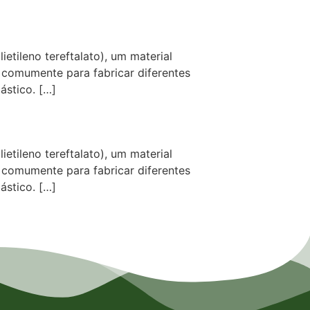
tileno tereftalato), um material
 comumente para fabricar diferentes
ástico. […]
tileno tereftalato), um material
 comumente para fabricar diferentes
ástico. […]
s em Osasco, Empresa de Laminados em Mauá, Empresa de Laminados em Santo André, Empresa de