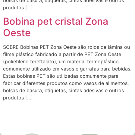
bolsas de basura, etiquetas, cintas adesivas e outros
produtos […]
Bobina pet cristal Zona
Oeste
SOBRE Bobinas PET Zona Oeste são rolos de lâmina ou
filme plástico fabricado a partir de PET Zona Oeste
(polietileno tereftalato), um material termoplástico
comumente utilizado em vasos e garrafas para bebidas.
Estas bobinas PET são utilizadas comumente para
fabricar diferentes produtos como vasos de alimentos,
bolsas de basura, etiquetas, cintas adesivas e outros
produtos […]
Empresa de Laminados em Suzano, Empresa de Laminados em Mogi, Empresa de Laminados em
Guarulhos, Empresa de Laminados em Itaqua, Empresa de Laminados São Paulo, Empresa de
Laminados em Osasco, Empresa de Laminados em Mauá, Empresa de Laminados em Santo André,
Empresa de Laminados em São Caetano, Empresa de Laminados em Poá, Empresa de Laminados em
Bertioga, Empresa de Laminados em São Bernardo do Campo