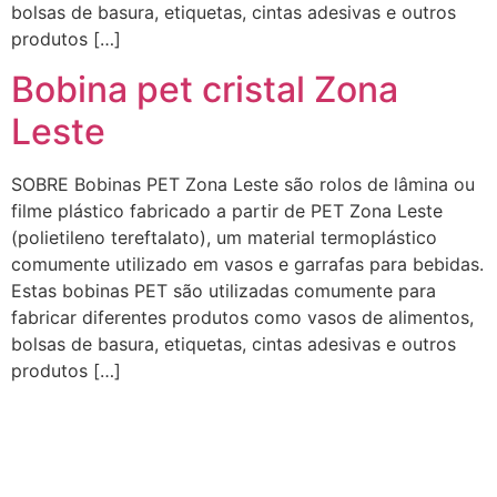
bolsas de basura, etiquetas, cintas adesivas e outros
produtos […]
Bobina pet cristal Zona
Leste
SOBRE Bobinas PET Zona Leste são rolos de lâmina ou
filme plástico fabricado a partir de PET Zona Leste
(polietileno tereftalato), um material termoplástico
comumente utilizado em vasos e garrafas para bebidas.
Estas bobinas PET são utilizadas comumente para
fabricar diferentes produtos como vasos de alimentos,
bolsas de basura, etiquetas, cintas adesivas e outros
produtos […]
Empresa de Laminados em Suzano, Empresa de Laminados em Mogi, Empresa de Laminados em
Guarulhos, Empresa de Laminados em Itaqua, Empresa de Laminados São Paulo, Empresa de
Laminados em Osasco, Empresa de Laminados em Mauá, Empresa de Laminados em Santo André,
Empresa de Laminados em São Caetano, Empresa de Laminados em Poá, Empresa de Laminados em
Bertioga, Empresa de Laminados em São Bernardo do Campo