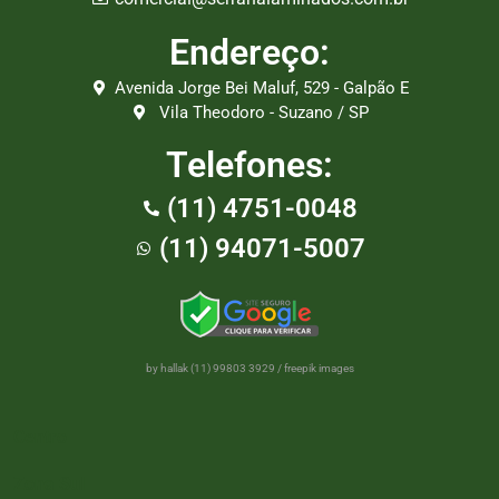
Endereço:
Avenida Jorge Bei Maluf, 529 - Galpão E
Vila Theodoro - Suzano / SP
Telefones:
(11) 4751-0048
(11) 94071-5007
by hallak (11) 99803 3929
/
freepik images
Centro
Zona Sul