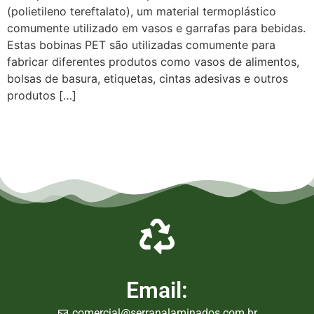
(polietileno tereftalato), um material termoplástico
comumente utilizado em vasos e garrafas para bebidas.
Estas bobinas PET são utilizadas comumente para
fabricar diferentes produtos como vasos de alimentos,
bolsas de basura, etiquetas, cintas adesivas e outros
produtos […]
Empresa de Laminados em Suzano, Empresa de Laminados em Mogi, Empresa de Laminados em
Guarulhos, Empresa de Laminados em Itaqua, Empresa de Laminados São Paulo, Empresa de
Laminados em Osasco, Empresa de Laminados em Mauá, Empresa de Laminados em Santo André,
Empresa de Laminados em São Caetano, Empresa de Laminados em Poá, Empresa de Laminados em
Bertioga, Empresa de Laminados em São Bernardo do Campo
Email:
comercial@serranalaminados.com.br