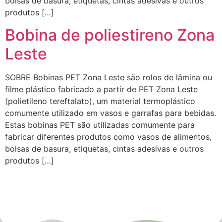
bolsas de basura, etiquetas, cintas adesivas e outros
produtos […]
Bobina de poliestireno Zona
Leste
SOBRE Bobinas PET Zona Leste são rolos de lâmina ou
filme plástico fabricado a partir de PET Zona Leste
(polietileno tereftalato), um material termoplástico
comumente utilizado em vasos e garrafas para bebidas.
Estas bobinas PET são utilizadas comumente para
fabricar diferentes produtos como vasos de alimentos,
bolsas de basura, etiquetas, cintas adesivas e outros
produtos […]
Empresa de Laminados em Suzano, Empresa de Laminados em Mogi, Empresa de Laminados em
Guarulhos, Empresa de Laminados em Itaqua, Empresa de Laminados São Paulo, Empresa de
Laminados em Osasco, Empresa de Laminados em Mauá, Empresa de Laminados em Santo André,
Empresa de Laminados em São Caetano, Empresa de Laminados em Poá, Empresa de Laminados em
Bertioga, Empresa de Laminados em São Bernardo do Campo