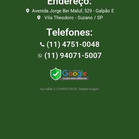
Endereço:
Avenida Jorge Bei Maluf, 529 - Galpão E
Vila Theodoro - Suzano / SP
Telefones:
(11) 4751-0048
(11) 94071-5007
by hallak (11) 99803 3929
/
freepik images
Centro
Zona Sul
Zona Norte