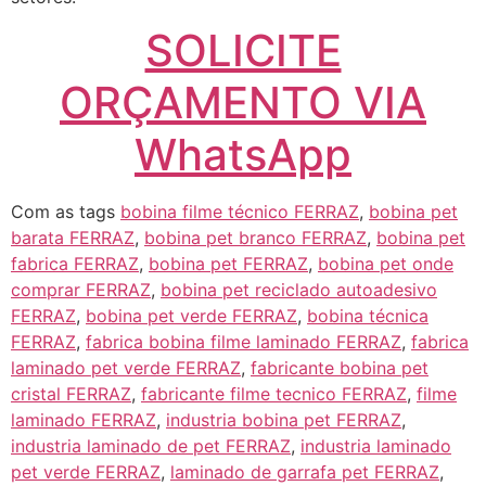
SOLICITE
ORÇAMENTO VIA
WhatsApp
Com as tags
bobina filme técnico FERRAZ
,
bobina pet
barata FERRAZ
,
bobina pet branco FERRAZ
,
bobina pet
fabrica FERRAZ
,
bobina pet FERRAZ
,
bobina pet onde
comprar FERRAZ
,
bobina pet reciclado autoadesivo
FERRAZ
,
bobina pet verde FERRAZ
,
bobina técnica
FERRAZ
,
fabrica bobina filme laminado FERRAZ
,
fabrica
laminado pet verde FERRAZ
,
fabricante bobina pet
cristal FERRAZ
,
fabricante filme tecnico FERRAZ
,
filme
laminado FERRAZ
,
industria bobina pet FERRAZ
,
industria laminado de pet FERRAZ
,
industria laminado
pet verde FERRAZ
,
laminado de garrafa pet FERRAZ
,